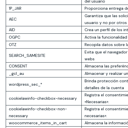
del usuario
1P_JAR
Proporciona entrega de
Garantiza que las solic
AEC
usuario y no por otros 
AID
Crea un perfil de los i
OGPC
Activa la funcionalida
OTZ
Recopila datos sobre la
Evita que el navegador 
SEARCH_SAMESITE
webs
CONSENT
Almacena las preferénc
_gcl_au
Almacenar y realizar u
Brinda protección cont
wordpress_sec_*
detalles de la cuenta
Registra el consentimie
cookielawinfo-checkbox-necessary
«Necesarias».
cookielawinfo-checkbox-non-
Registra el consentimie
necessary
necesarias».
woocommerce_items_in_cart
Almacena la informació