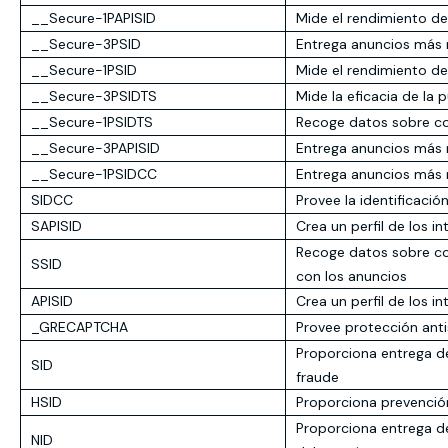
__Secure-1PAPISID
Mide el rendimiento d
__Secure-3PSID
Entrega anuncios más r
__Secure-1PSID
Mide el rendimiento d
__Secure-3PSIDTS
Mide la eficacia de la
__Secure-1PSIDTS
Recoge datos sobre co
__Secure-3PAPISID
Entrega anuncios más r
__Secure-1PSIDCC
Entrega anuncios más r
SIDCC
Provee la identificació
SAPISID
Crea un perfil de los i
Recoge datos sobre co
SSID
con los anuncios
APISID
Crea un perfil de los i
_GRECAPTCHA
Provee protección ant
Proporciona entrega d
SID
fraude
HSID
Proporciona prevenció
Proporciona entrega de
NID